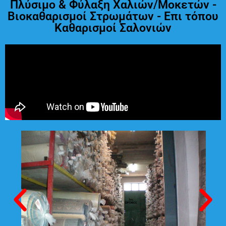
Πλύσιμο & Φύλαξη Χαλιών/Μοκετών -
Βιοκαθαρισμοί Στρωμάτων - Επι τόπου
Καθαρισμοί Σαλονιών