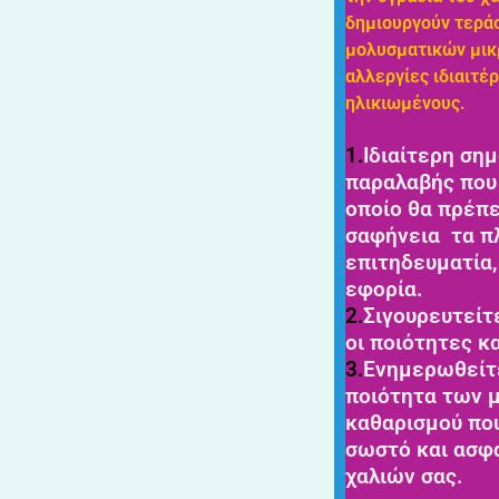
δημιουργούν τερά
μολυσματικών μικ
αλλεργίες ιδιαιτέρ
ηλικιωμένους.
1.
Ιδιαίτερη
σημ
παραλαβής που 
οποίο θα πρέπε
σαφήνεια τα πλ
επιτηδευματία,
εφορία.
2.
Σιγουρευτείτ
οι ποιότητες κ
3.
Ενημερωθείτ
ποιότητα των 
καθαρισμού που
σωστό και ασφ
χαλιών σας.