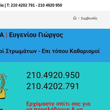
| Τ: 210 4202 791 - 210 4920 950
>
Συμβουλές
Α
|
Ευγενίου Γιώργος
ί Στρωμάτων - Επι τόπου Καθαρισμοί
210.4920.950
210.4202.791
Ερχόμαστε σπίτι σας για
να παραλάβουμε & να
α